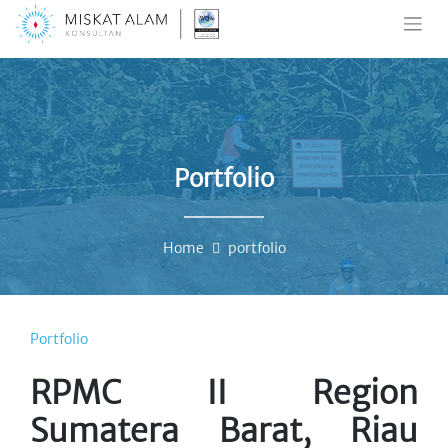
Skip
to
content
Portfolio
Home
portfolio
Portfolio
RPMC II Region
Sumatera Barat, Riau