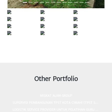
Other Portfolio
MISKAT ALAM GROUP
SUPERVISI PEMBANGUNAN TPST KOTA CIMAHI (TPST SENTIONG, TPST LEBAK SAAT)
LOGISTIK SERVICE PROVIDER UNTUK PELATIHAN GURU DAN KEPALA MADRASAH DI DAERAH 3T