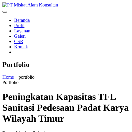
Skip
to
content
Beranda
Profil
Layanan
Galeri
CSR
Kontak
Portfolio
Home
portfolio
Portfolio
Peningkatan Kapasitas TFL
Sanitasi Pedesaan Padat Karya
Wilayah Timur